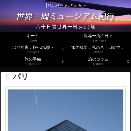
ホーム
世界一周の日々
home
travel diary
出発前夜：旅への思い
旅の概要：私の八十日間世界一周
thoughts
outline
旅の準備
旅のコラム
preparation
column
パリ