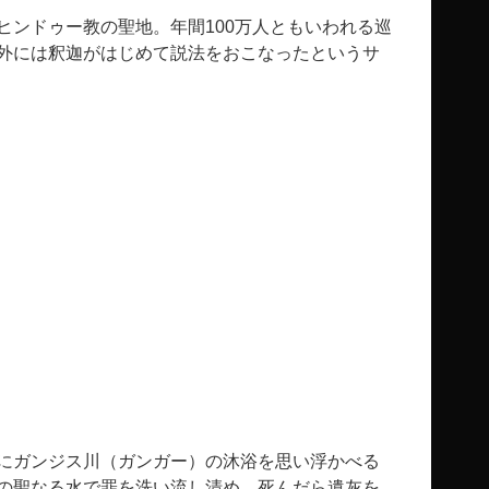
ヒンドゥー教の聖地。年間100万人ともいわれる巡
外には釈迦がはじめて説法をおこなったというサ
にガンジス川（ガンガー）の沐浴を思い浮かべる
の聖なる水で罪を洗い流し清め、死んだら遺灰を