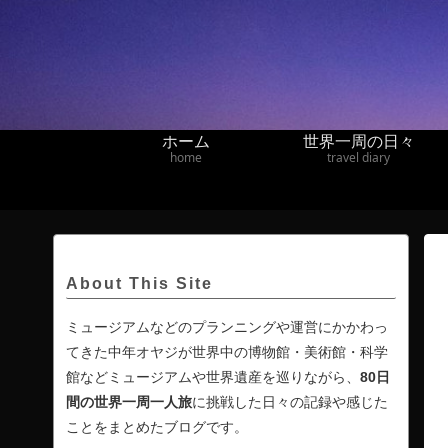
ホーム
世界一周の日々
home
travel diary
About This Site
ミュージアムなどのプランニングや運営にかかわっ
てきた中年オヤジが世界中の博物館・美術館・科学
館などミュージアムや世界遺産を巡りながら、
80日
間の
世界一周一人旅
に挑戦した日々の記録や感じた
ことをまとめたブログです。