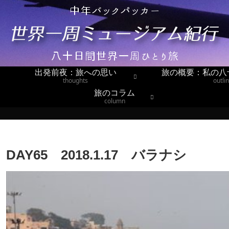
出発前夜：旅への思い
旅の概要：私の八
thoughts
outli
旅のコラム
column
DAY65 2018.1.17 バラナシ