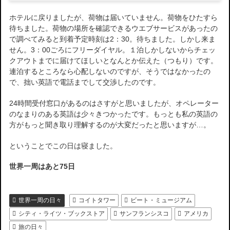
ホテルに戻りましたが、荷物は届いていません。荷物をひたすら
待ちました。荷物の場所を確認できるウエブサービスがあったの
で調べてみると到着予定時刻は2：30。待ちました。しかし来ま
せん。3：00ごろにフリーダイヤル。１泊しかしないからチェッ
クアウトまでに届けてほしいとなんとか伝えた（つもり）です。
連泊するところなら心配しないのですが、そうではなかったの
で、拙い英語で電話までして交渉したのです。
24時間受付窓口があるのはさすがと思いましたが、オペレーター
のなまりのある英語は少々きつかったです。もっとも私の英語の
方がもっと聞き取り理解するのが大変だったと思いますが…。
ということでこの日は寝ました。
世界一周はあと75日
世界一周の日々
コイトタワー
ビート・ミュージアム
シティ・ライツ・ブックストア
サンフランシスコ
アメリカ
旅の日々