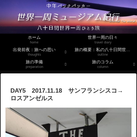
ホーム
世界一周の日々
home
travel diary
出発前夜：旅への思い
旅の概要：私の八十日間世界一周
thoughts
outline
旅の準備
旅のコラム
preparation
column
DAY5 2017.11.18 サンフランシスコ→
ロスアンゼルス