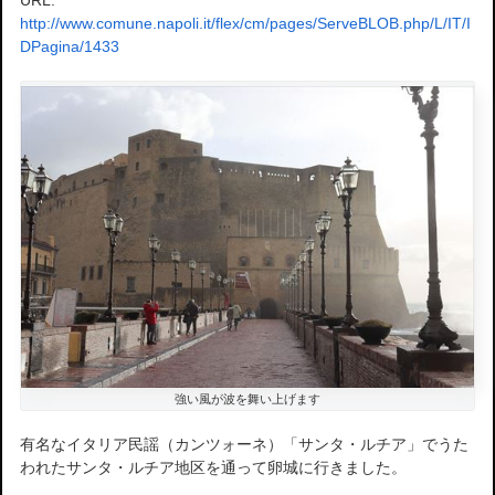
URL:
http://www.comune.napoli.it/flex/cm/pages/ServeBLOB.php/L/IT/I
DPagina/1433
強い風が波を舞い上げます
有名なイタリア民謡（カンツォーネ）「サンタ・ルチア」でうた
われたサンタ・ルチア地区を通って卵城に行きました。