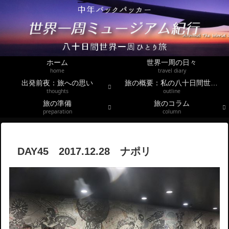
ホーム
世界一周の日々
home
travel diary
出発前夜：旅への思い
旅の概要：私の八十日間世界一周
thoughts
outline
旅の準備
旅のコラム
preparation
column
DAY45 2017.12.28 ナポリ