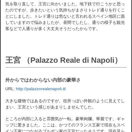
気を取り直して、王宮に向かいました。地下鉄で行こうかと思っ
たのですが、歩きたいという気持ちがまさりトレド通りを行くこ
とにしました。トレド通りは危ないと言われるスペイン地区に面
していますので悩みましたが、昼間でしたし、通りの様子も観光
客などで人通りが多く大丈夫そうだったからです。
王宮 （Palazzo Reale di Napoli）
外からではわからない内部の豪華さ
URL:
http://palazzorealenapoli.it/
大きな建物ではあるのですが、役所っぽい外観のように見えてし
まい、王宮という感じがあまりしませんでした。
ところが内部に入ると雰囲気が一転。豪華絢爛。華麗です。ギャ
ップに驚きました。ここは、かつてのフランス王家で現在もスペ
イン王家につながるブルボン家の王宮だったそうです。現在見ら