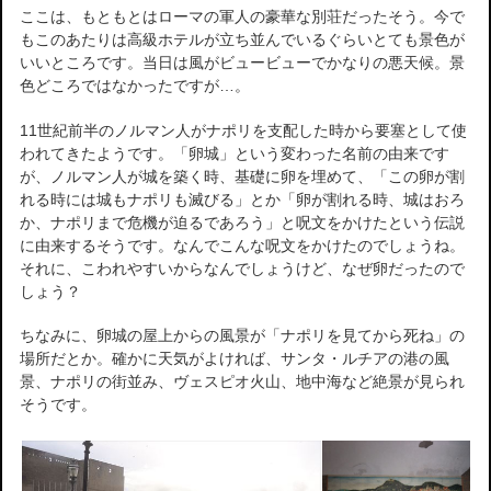
ここは、もともとはローマの軍人の豪華な別荘だったそう。今で
もこのあたりは高級ホテルが立ち並んでいるぐらいとても景色が
いいところです。当日は風がビュービューでかなりの悪天候。景
色どころではなかったですが…。
11世紀前半のノルマン人がナポリを支配した時から要塞として使
われてきたようです。「卵城」という変わった名前の由来です
が、ノルマン人が城を築く時、基礎に卵を埋めて、「この卵が割
れる時には城もナポリも滅びる」とか「卵が割れる時、城はおろ
か、ナポリまで危機が迫るであろう」と呪文をかけたという伝説
に由来するそうです。なんでこんな呪文をかけたのでしょうね。
それに、こわれやすいからなんでしょうけど、なぜ卵だったので
しょう？
ちなみに、卵城の屋上からの風景が「ナポリを見てから死ね」の
場所だとか。確かに天気がよければ、サンタ・ルチアの港の風
景、ナポリの街並み、ヴェスピオ火山、地中海など絶景が見られ
そうです。