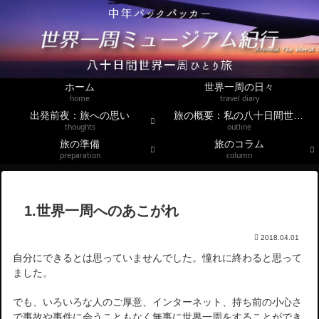
ホーム
世界一周の日々
home
travel diary
出発前夜：旅への思い
旅の概要：私の八十日間世界一周
thoughts
outline
旅の準備
旅のコラム
preparation
column
1.世界一周へのあこがれ
2018.04.01
自分にできるとは思っていませんでした。憧れに終わると思って
ました。
でも、いろいろな人のご厚意、インターネット、持ち前の小心さ
で事故や事件に会うこともなく無事に世界一周をすることができ