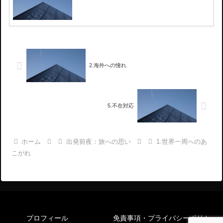
2.海外への憧れ
5.不在対応
ホーム
出発前夜：旅への思い
1.世界一周へのあ
こがれ
プロフィール
免責事項・プライバシーポリシー