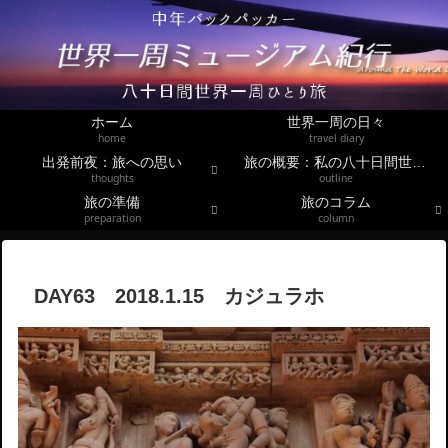
ホーム
世界一周の日々
home
travel diary
出発前夜：旅への思い
旅の概要：私の八十日間世界一周
thoughts
outline
旅の準備
旅のコラム
preparation
column
DAY63 2018.1.15 カジュラホ