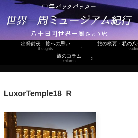
出発前夜：旅への思い
旅の概要：私の八
thoughts
outli
旅のコラム
column
LuxorTemple18_R