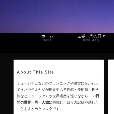
ホーム
世界一周の日々
home
travel diary
About This Site
ミュージアムなどのプランニングや運営にかかわっ
てきた中年オヤジが世界中の博物館・美術館・科学
館などミュージアムや世界遺産を巡りながら、
80日
間の
世界一周一人旅
に挑戦した日々の記録や感じた
ことをまとめたブログです。