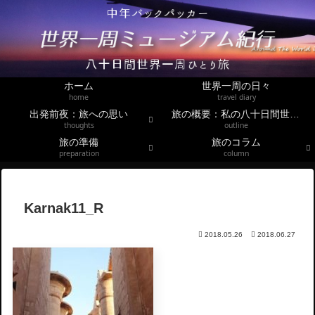
ホーム
世界一周の日々
home
travel diary
出発前夜：旅への思い
旅の概要：私の八十日間世界一周
thoughts
outline
旅の準備
旅のコラム
preparation
column
Karnak11_R
2018.05.26
2018.06.27