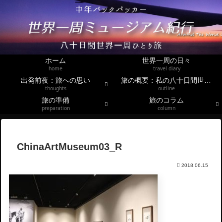
ホーム
世界一周の日々
home
travel diary
出発前夜：旅への思い
旅の概要：私の八十日間世界一周
thoughts
outline
旅の準備
旅のコラム
preparation
column
ChinaArtMuseum03_R
2018.06.15