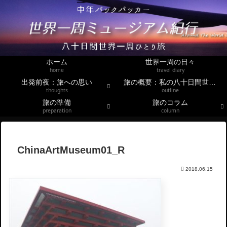
ホーム
世界一周の日々
home
travel diary
出発前夜：旅への思い
旅の概要：私の八十日間世界一周
thoughts
outline
旅の準備
旅のコラム
preparation
column
ChinaArtMuseum01_R
2018.06.15