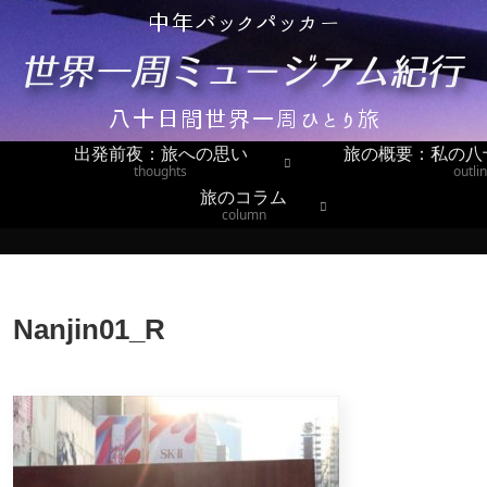
出発前夜：旅への思い
旅の概要：私の八
thoughts
outli
旅のコラム
column
Nanjin01_R