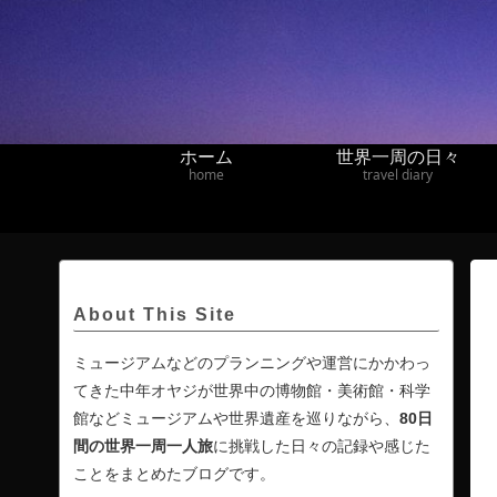
ホーム
世界一周の日々
home
travel diary
About This Site
ミュージアムなどのプランニングや運営にかかわっ
てきた中年オヤジが世界中の博物館・美術館・科学
館などミュージアムや世界遺産を巡りながら、
80日
間の
世界一周一人旅
に挑戦した日々の記録や感じた
ことをまとめたブログです。