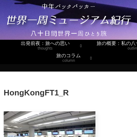
出発前夜：旅への思い
旅の概要：私の八
thoughts
outli
旅のコラム
column
HongKongFT1_R