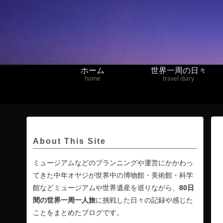
ホーム
世界一周の日々
home
travel diary
About This Site
ミュージアムなどのプランニングや運営にかかわっ
てきた中年オヤジが世界中の博物館・美術館・科学
館などミュージアムや世界遺産を巡りながら、
80日
間の
世界一周一人旅
に挑戦した日々の記録や感じた
ことをまとめたブログです。