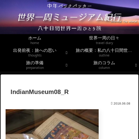
ホーム
世界一周の日々
home
travel diary
出発前夜：旅への思い
旅の概要：私の八十日間世界一周
thoughts
outline
旅の準備
旅のコラム
preparation
column
IndianMuseum08_R
2018.06.08