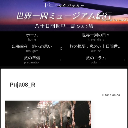
ホーム
世界一周の日々
home
travel diary
出発前夜：旅への思い
旅の概要：私の八十日間世界一周
thoughts
outline
旅の準備
旅のコラム
preparation
column
Puja08_R
2018.06.06