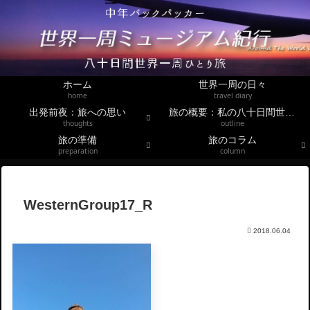
ホーム
世界一周の日々
home
travel diary
出発前夜：旅への思い
旅の概要：私の八十日間世界一周
thoughts
outline
旅の準備
旅のコラム
preparation
column
WesternGroup17_R
2018.06.04