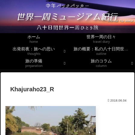
ホーム
世界一周の日々
home
travel diary
出発前夜：旅への思い
旅の概要：私の八十日間世界一周
thoughts
outline
旅の準備
旅のコラム
preparation
column
Khajuraho23_R
2018.06.04