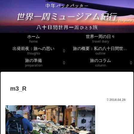
ホーム
世界一周の日々
home
travel diary
出発前夜：旅への思い
旅の概要：私の八十日間世界一周
thoughts
outline
旅の準備
旅のコラム
preparation
column
m3_R
2018.04.26