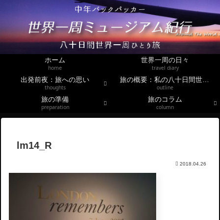
ホーム
世界一周の日々
home
travel diary
出発前夜：旅への思い
旅の概要：私の八十日間世界一周
thoughts
outline
旅の準備
旅のコラム
preparation
column
lm14_R
2018.04.26