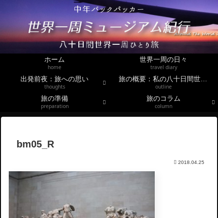
ホーム
世界一周の日々
home
travel diary
出発前夜：旅への思い
旅の概要：私の八十日間世界一周
thoughts
outline
旅の準備
旅のコラム
preparation
column
bm05_R
2018.04.25