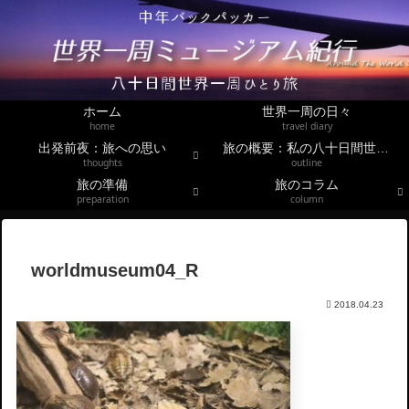
ホーム
世界一周の日々
home
travel diary
出発前夜：旅への思い
旅の概要：私の八十日間世界一周
thoughts
outline
旅の準備
旅のコラム
preparation
column
worldmuseum04_R
2018.04.23