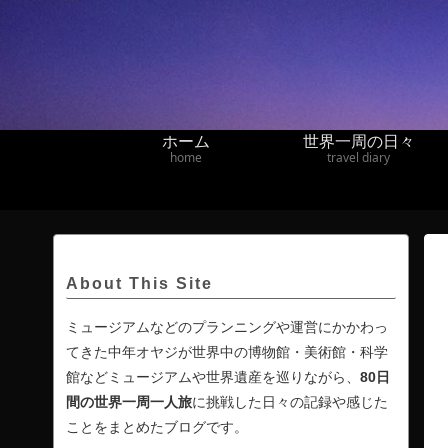
ホーム
世界一周の日々
home
travel diary
About This Site
ミュージアムなどのプランニングや運営にかかわっ
てきた中年オヤジが世界中の博物館・美術館・科学
館などミュージアムや世界遺産を巡りながら、
80日
間の
世界一周一人旅
に挑戦した日々の記録や感じた
ことをまとめたブログです。