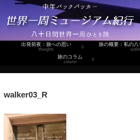
出発前夜：旅への思い
旅の概要：私の八
thoughts
outli
旅のコラム
column
walker03_R