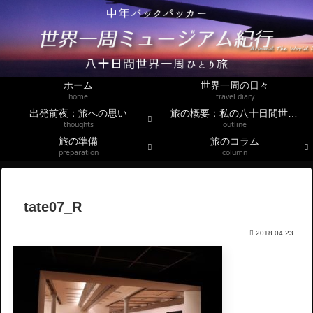
ホーム
世界一周の日々
home
travel diary
出発前夜：旅への思い
旅の概要：私の八十日間世界一周
thoughts
outline
旅の準備
旅のコラム
preparation
column
tate07_R
2018.04.23