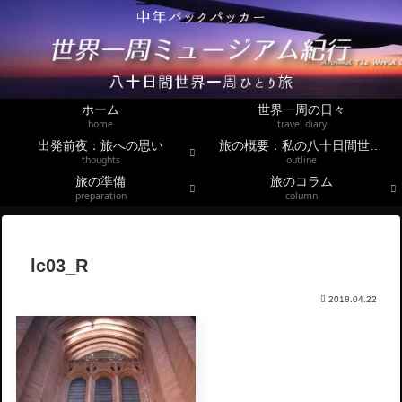
ホーム
世界一周の日々
home
travel diary
出発前夜：旅への思い
旅の概要：私の八十日間世界一周
thoughts
outline
旅の準備
旅のコラム
preparation
column
lc03_R
2018.04.22