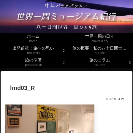
ホーム
世界一周の日々
home
travel diary
出発前夜：旅への思い
旅の概要：私の八十日間世界一周
thoughts
outline
旅の準備
旅のコラム
preparation
column
lmd03_R
2018.04.21