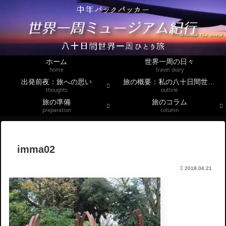
ホーム
世界一周の日々
home
travel diary
出発前夜：旅への思い
旅の概要：私の八十日間世界一周
thoughts
outline
旅の準備
旅のコラム
preparation
column
imma02
2018.04.21