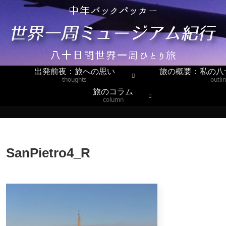
出発前夜：旅への思い
旅の概要：私の八
thoughts
outli
旅のコラム
column
SanPietro4_R