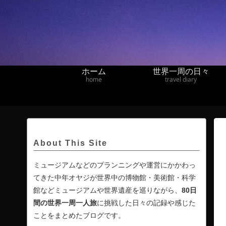
ホーム
世界一周の日々
home
travel diary
About This Site
ミュージアムなどのプランニングや運営にかかわっ
てきた中年オヤジが世界中の博物館・美術館・科学
館などミュージアムや世界遺産を巡りながら、
80日
間の
世界一周一人旅
に挑戦した日々の記録や感じた
ことをまとめたブログです。