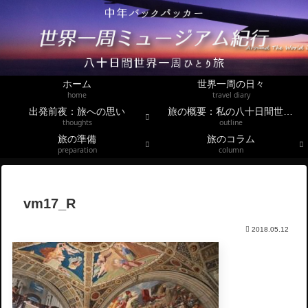
ホーム
世界一周の日々
home
travel diary
出発前夜：旅への思い
旅の概要：私の八十日間世界一周
thoughts
outline
旅の準備
旅のコラム
preparation
column
vm17_R
2018.05.12