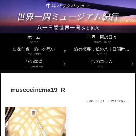
ホーム
世界一周の日々
home
travel diary
出発前夜：旅への思い
旅の概要：私の八十日間世界一周
thoughts
outline
旅の準備
旅のコラム
preparation
column
museocinema19_R
2018.05.18
2018.06.26