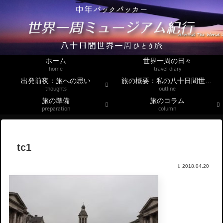
ホーム
世界一周の日々
home
travel diary
出発前夜：旅への思い
旅の概要：私の八十日間世界一周
thoughts
outline
旅の準備
旅のコラム
preparation
column
tc1
2018.04.20