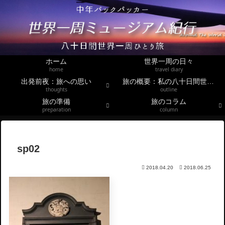
ホーム
世界一周の日々
home
travel diary
出発前夜：旅への思い
旅の概要：私の八十日間世界一周
thoughts
outline
旅の準備
旅のコラム
preparation
column
sp02
2018.04.20
2018.06.25