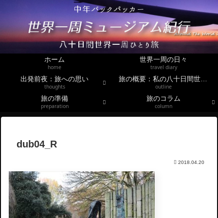
ホーム
世界一周の日々
home
travel diary
出発前夜：旅への思い
旅の概要：私の八十日間世界一周
thoughts
outline
旅の準備
旅のコラム
preparation
column
dub04_R
2018.04.20