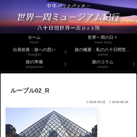
ホーム
世界一周の日々
home
travel diary
出発前夜：旅への思い
旅の概要：私の八十日間世界一周
thoughts
outline
旅の準備
旅のコラム
preparation
column
ルーブル02_R
2018.05.02
2018.06.26