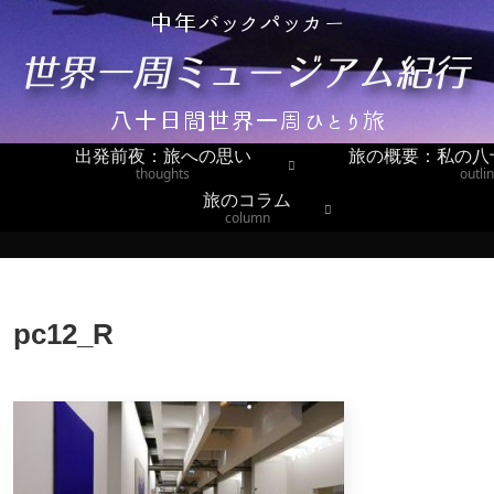
出発前夜：旅への思い
旅の概要：私の八
thoughts
outli
旅のコラム
column
pc12_R