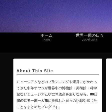
ホーム
世界一周の日々
home
travel diary
About This Site
ミュージアムなどのプランニングや運営にかかわっ
てきた中年オヤジが世界中の博物館・美術館・科学
館などミュージアムや世界遺産を巡りながら、
80日
間の
世界一周一人旅
に挑戦した日々の記録や感じた
ことをまとめたブログです。