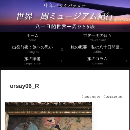
ホーム
世界一周の日々
home
travel diary
出発前夜：旅への思い
旅の概要：私の八十日間世界一周
thoughts
outline
旅の準備
旅のコラム
preparation
column
orsay06_R
2018.04.30
2018.06.25