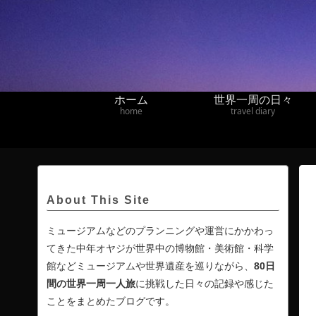
ホーム
世界一周の日々
home
travel diary
About This Site
ミュージアムなどのプランニングや運営にかかわっ
てきた中年オヤジが世界中の博物館・美術館・科学
館などミュージアムや世界遺産を巡りながら、
80日
間の
世界一周一人旅
に挑戦した日々の記録や感じた
ことをまとめたブログです。