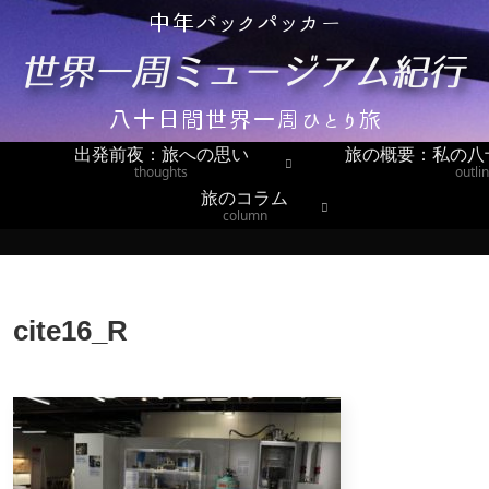
出発前夜：旅への思い
旅の概要：私の八
thoughts
outli
旅のコラム
column
cite16_R