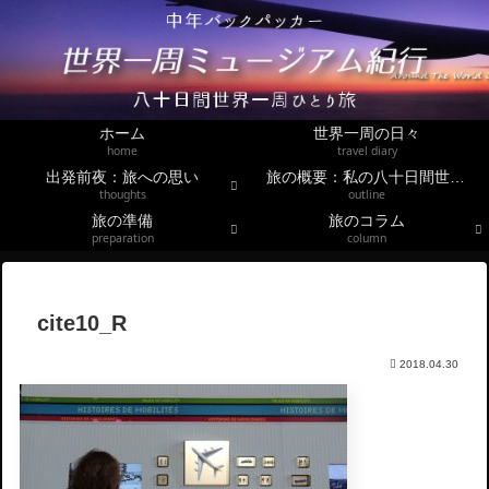
ホーム
世界一周の日々
home
travel diary
出発前夜：旅への思い
旅の概要：私の八十日間世界一周
thoughts
outline
旅の準備
旅のコラム
preparation
column
cite10_R
2018.04.30