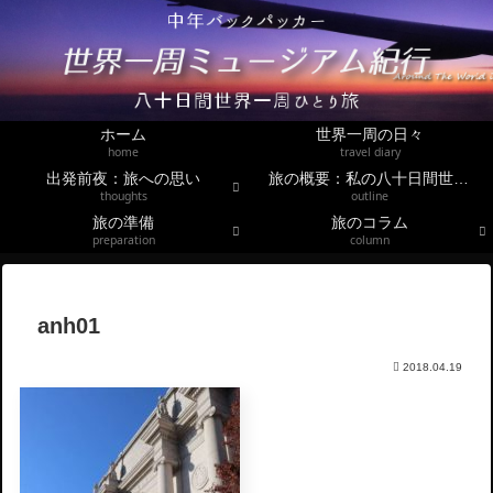
ホーム
世界一周の日々
home
travel diary
出発前夜：旅への思い
旅の概要：私の八十日間世界一周
thoughts
outline
旅の準備
旅のコラム
preparation
column
anh01
2018.04.19