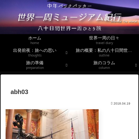
ホーム
世界一周の日々
home
travel diary
出発前夜：旅への思い
旅の概要：私の八十日間世界一周
thoughts
outline
旅の準備
旅のコラム
preparation
column
abh03
2018.04.19