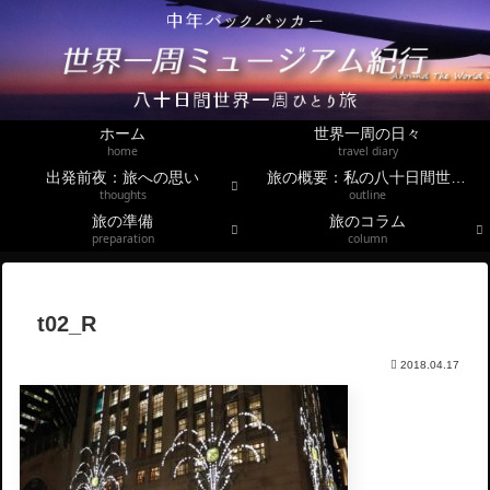
ホーム
世界一周の日々
home
travel diary
出発前夜：旅への思い
旅の概要：私の八十日間世界一周
thoughts
outline
旅の準備
旅のコラム
preparation
column
t02_R
2018.04.17