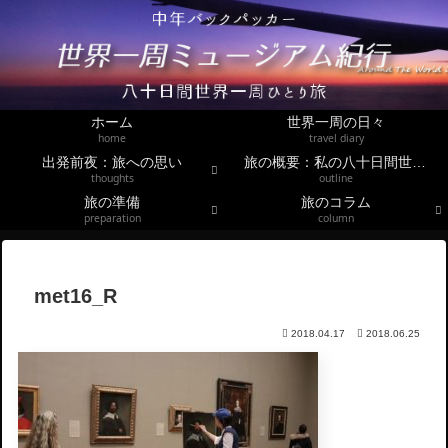
ホーム
世界一周の日々
home
travel diary
出発前夜：旅への思い
旅の概要：私の八十日間世界一周
thoughts
outline
旅の準備
旅のコラム
preparation
column
met16_R
2018.04.17
2018.06.25