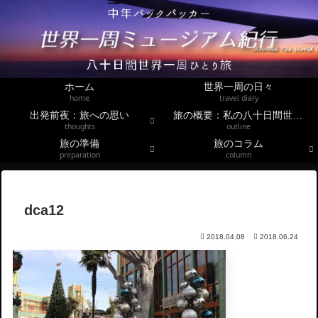
ホーム
世界一周の日々
home
travel diary
出発前夜：旅への思い
旅の概要：私の八十日間世界一周
thoughts
outline
旅の準備
旅のコラム
preparation
column
dca12
2018.04.08
2018.06.24